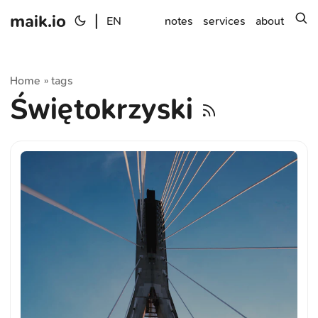
maik.io
|
s
EN
notes
services
about
Home
tags
»
Świętokrzyski