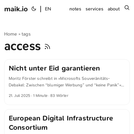
maik.io
|
s
EN
notes
services
about
Home
tags
»
access
Nicht unter Eid garantieren
Moritz Förster schreibt in »Microsofts Souveränitäts-
Debakel: Zwischen “blumiger Werbung” und “keine Panik”«
für heise.de Eine simple Antwort schlägt hohe Wellen:
21. Juli 2025
· 1 Minute · 83 Wörter
Microsoft kann nicht unter Eid garantieren, dass Daten von
EU-Kunden bei einer Anfrage nicht an US-Behörden
übertragen werden. Obwohl sich die Anhörung auf die
European Digital Infrastructure
französische UGAP bezog, sind die potenziellen
Auswirkungen weitaus größer – US-Cloud-Anbieter
Consortium
versuchen aktuell, mit Souveränitätsversprechen um