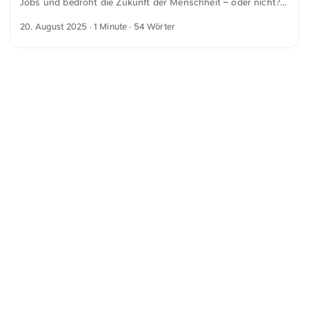
Jobs und bedroht die Zukunft der Menschheit – oder nicht?«
für spiegel.de Jede Technologie, die Tätigkeiten übernimmt,
20. August 2025
· 1 Minute · 54 Wörter
die vorher Menschen gemacht haben, wird zunächst als
Angriff auf das Menschsein selbst verstanden. Auch weil
sich Menschen und ganze Gesellschaften heute zu sehr über
Arbeit, Tätigkeiten, Fähigkeiten definieren.
<
Webring
>