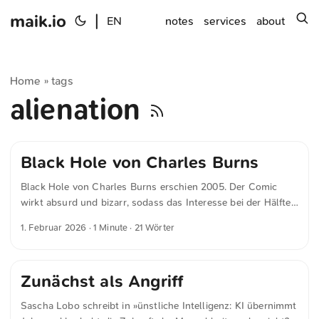
maik.io
|
s
EN
notes
services
about
Home
tags
»
alienation
Black Hole von Charles Burns
Black Hole von Charles Burns erschien 2005. Der Comic
wirkt absurd und bizarr, sodass das Interesse bei der Hälfte
nachlässt. ★★
1. Februar 2026
· 1 Minute · 21 Wörter
Zunächst als Angriff
Sascha Lobo schreibt in »ünstliche Intelligenz: KI übernimmt