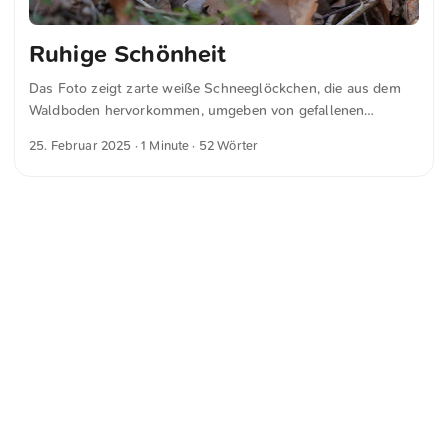
Ruhige Schönheit
Das Foto zeigt zarte weiße Schneeglöckchen, die aus dem
Waldboden hervorkommen, umgeben von gefallenen
Blättern und Zweigen. Der weiche Fokus im Hintergrund
25. Februar 2025
· 1 Minute · 52 Wörter
betont die ruhige Schönheit dieser frühen Frühlingsblumen
in ihrer natürlichen Umgebung. Dies und weitere Fotos
kannst du kostenfrei und in voller Auflösung auf
unsplash.com runterladen. Hier geht es zum Foto
<
Webring
>