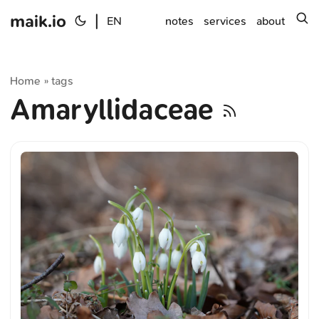
maik.io
|
s
EN
notes
services
about
Home
tags
»
Amaryllidaceae