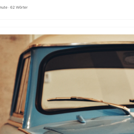
ahmen grüne Blätter das Bild ein und erzeugen eine üppige Gartenatm
inute · 62 Wörter
 kannst du kostenfrei und in voller Auflösung auf unsplash.com runte