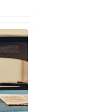
osphäre. Dies
rladen. Hier geht