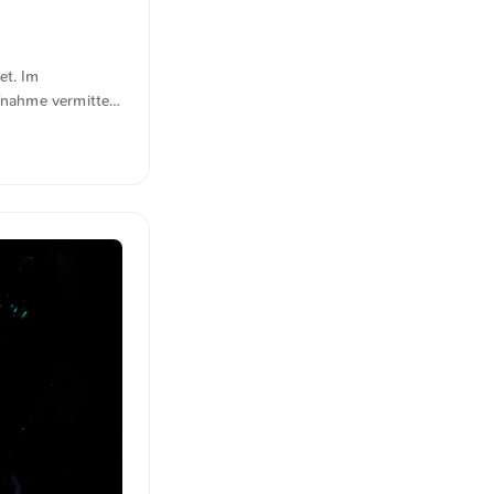
et. Im
fnahme vermittelt
nden. Das
ies und weitere
 geht es zum