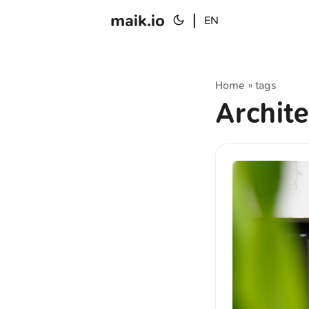
maik.io
|
EN
Home
tags
»
Archit