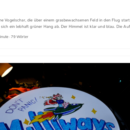
ine Vogelschar, die über einem grasbewachsenen Feld in den Flug start
sich ein lebhaft grüner Hang ab. Der Himmel ist klar und blau. Die Au
ment in der Natur, in dem sich die Landschaft und das Tierleben verbi
Minute · 79 Wörter
n Grün und Blau unterstreicht die Frische und Offenheit der Szene. D
kostenfrei und in voller Auflösung auf unsplash.com runterladen. Hier