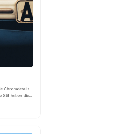
die Chromdetails
 Stil heben die
i und in voller