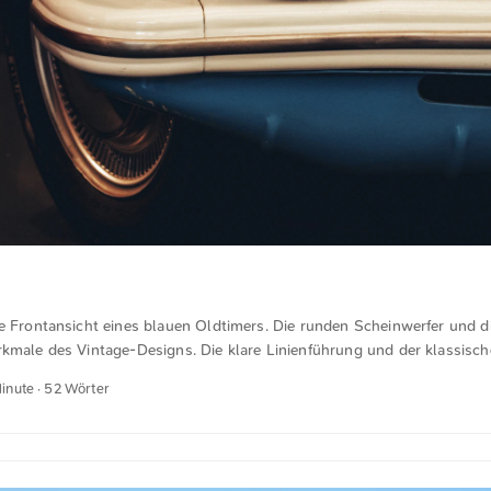
ie Frontansicht eines blauen Oldtimers. Die runden Scheinwerfer und 
kmale des Vintage-Designs. Die klare Linienführung und der klassische
t dieses Fahrzeugs hervor. Dies und weitere Fotos kannst du kostenfre
Minute · 52 Wörter
splash.com runterladen. Hier geht es zum Foto