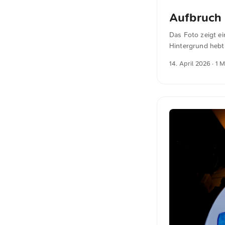
Aufbruch
Das Foto zeigt e
Hintergrund hebt 
einen ruhigen Mo
14. April 2026
· 1 
Zusammenspiel vo
Fotos kannst du 
Foto