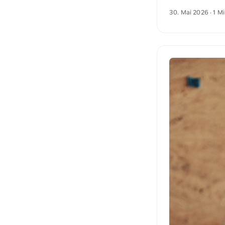
Im Vordergrund r
30. Mai 2026
· 1 M
und weitere Fotos
es zum Foto