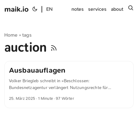
maik.io
|
s
EN
notes
services
about
Home
tags
»
auction
Ausbauauflagen
Volker Briegleb schreibt in »Beschlossen:
Bundesnetzagentur verlängert Nutzungsrechte für
Mobilfunkfrequenzen« für heise.de Die Verlängerung ist an
25. März 2025
· 1 Minute · 97 Wörter
weitere Ausbauauflagen geknüpft. „Wir verbessern die
Mobilfunkversorgung für alle Verbraucherinnen und
Verbraucher und fördern den Wettbewerb“, sagt
Bundesnetzagentur-Präsident Klaus Müller und betont, dass
die Versorgungsauflagen ambitioniert seien. Ich halte die
Entscheidung für akzeptabel und sehe Argumente für beide