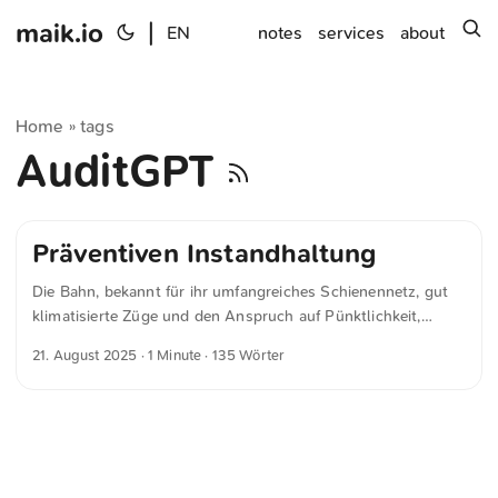
maik.io
|
s
EN
notes
services
about
Home
tags
»
AuditGPT
Präventiven Instandhaltung
Die Bahn, bekannt für ihr umfangreiches Schienennetz, gut
klimatisierte Züge und den Anspruch auf Pünktlichkeit,
macht jetzt auch in souveräne Clouds. Hoffnung auf ein
21. August 2025
· 1 Minute · 135 Wörter
sinnvolles Ergebnis gibt mir allein, dass Schwarz Digits mit
im Boot sitzt. Auf presseportal.de unter »Schwarz Digits und
Deutsche Bahn setzen den DataHub Europe in Betrieb: Start
mit AuditGPT und neuer strategischer Partnerschaft im
Finanzsektor« habe ich folgendes Zitat gefunden: ...