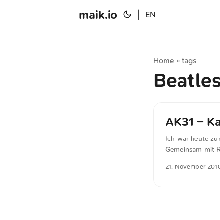
maik.io
|
EN
Home
tags
»
Beatle
AK31 – Ka
Ich war heute zu
Gemeinsam mit Ry
Beginn viele The
21. November 201
(inklusive der B
Audio- und Strea