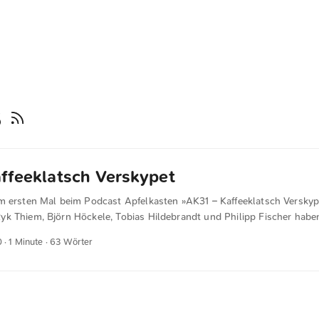
s
ffeeklatsch Verskypet
m ersten Mal beim Podcast Apfelkasten »AK31 – Kaffeeklatsch Verskype
k Thiem, Björn Höckele, Tobias Hildebrandt und Philipp Fischer haben
men abgefeuert: aktuelle Twitter- und Facebook-News, Apple- und iT
0
· 1 Minute · 63 Wörter
eatles), zahlreiche iOS-Apps und RSS-Reader sowie Spiele-Tipps. Auß
ming-Hardware wie Sonos und es wurden Kiwi-2-Beta-Invites verlost