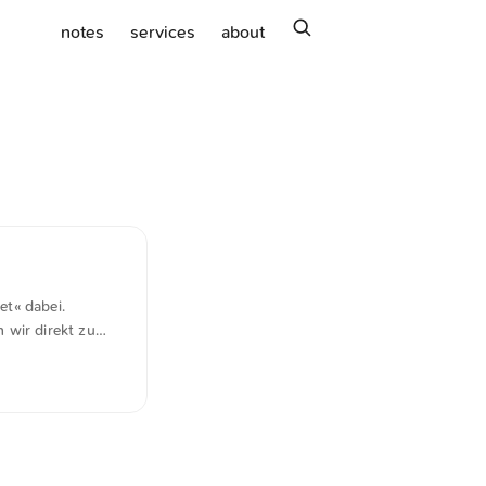
search
notes
services
about
t« dabei.
 wir direkt zu
unes-Themen
erdem ging es um
.