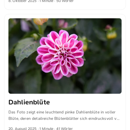
8. Oktober 2025
· 1 Minute · 50 Wörter
Farbspiel aus verschiedenen Pinktönen und unterstreichen
die filigranen Details der Blumen. Dies und weitere Fotos
kannst du kostenfrei und in voller Auflösung auf
unsplash.com runterladen. Hier geht es zum Foto
Dahlienblüte
Das Foto zeigt eine leuchtend pinke Dahlienblüte in voller
Blüte, deren detailreiche Blütenblätter sich eindrucksvoll vor
einem sanft verschwommenen grünen Hintergrund abheben.
20. August 2025
· 1 Minute · 41 Wörter