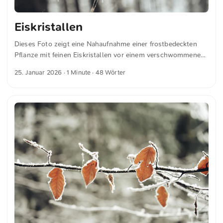
Eiskristallen
Dieses Foto zeigt eine Nahaufnahme einer frostbedeckten
Pflanze mit feinen Eiskristallen vor einem verschwommenen,
winterlichen Hintergrund. Die filigranen Muster des Frosts
25. Januar 2026
· 1 Minute · 48 Wörter
verleihen dem Bild eine ruhige und ätherische Atmosphäre.
Dies und weitere Fotos kannst du kostenfrei und in voller
Auflösung auf unsplash.com runterladen. Hier geht es zum
Foto