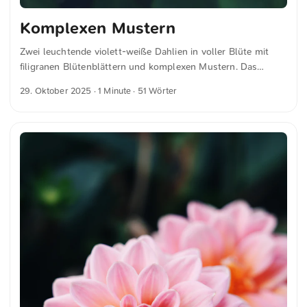
Komplexen Mustern
Zwei leuchtende violett-weiße Dahlien in voller Blüte mit
filigranen Blütenblättern und komplexen Mustern. Das
dunkelgrüne Laub im Hintergrund verleiht dem Bild Tiefe
29. Oktober 2025
· 1 Minute · 51 Wörter
und Kontrast, wodurch die kräftigen Farben der Blumen
hervorgehoben werden. Dies und weitere Fotos kannst du
kostenfrei und in voller Auflösung auf unsplash.com
runterladen. Hier geht es zum Foto