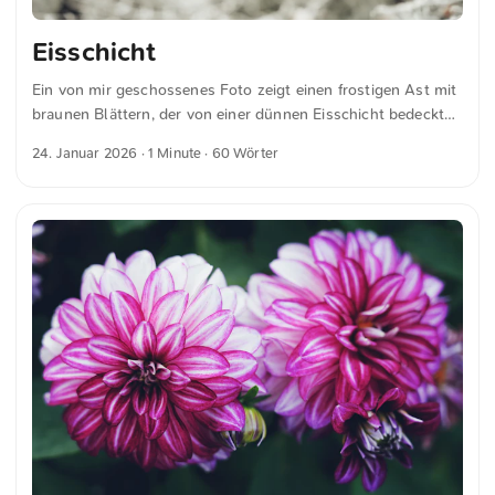
Eisschicht
Ein von mir geschossenes Foto zeigt einen frostigen Ast mit
braunen Blättern, der von einer dünnen Eisschicht bedeckt
ist und sich deutlich vom verschwommenen winterlichen
24. Januar 2026
· 1 Minute · 60 Wörter
Hintergrund abhebt. Der Kontrast zwischen den scharfen
Blättern und der sanften Unschärfe unterstreicht die kalte
Atmosphäre. Dies und weitere Fotos kannst du kostenfrei
und in voller Auflösung auf unsplash.com runterladen. Hier
geht es zum Foto