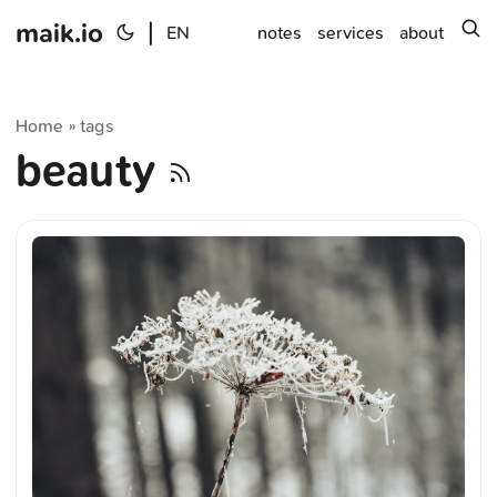
maik.io
|
s
EN
notes
services
about
Home
tags
»
beauty