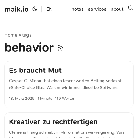
maik.io
|
s
EN
notes
services
about
Home
tags
»
behavior
Es braucht Mut
Caspar C. Mierau hat einen lesenswerten Beitrag verfasst:
»Safe-Choice Bias: Warum wir immer dieselbe Software
wählen – und wie wir das ändern können«. Er beschreibt,
18. März 2025
· 1 Minute · 119 Wörter
warum es so schwerfällt, auf andere Software umzusteigen –
und liefert dabei ganz nebenbei gute Argumente dafür,
warum der Wechsel zu Open-Source-Lösungen oft eine
Kreativer zu rechtfertigen
Herausforderung ist. Der sicherste Weg ist nicht immer der
beste. Wer Standardlösungen vor allem deshalb wählt, weil
Clemens Haug schreibt in »Informationsverweigerung: Was
sie von allen genutzt werden, entscheidet nicht strategisch,