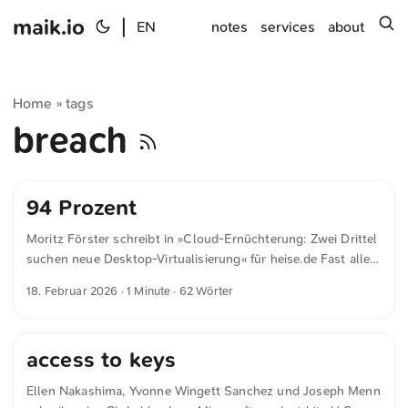
maik.io
|
s
EN
notes
services
about
Home
tags
»
breach
94 Prozent
Moritz Förster schreibt in »Cloud-Ernüchterung: Zwei Drittel
suchen neue Desktop-Virtualisierung« für heise.de Fast alle
IT-Verantwortlichen befürchten eine zu starke Bindung an
18. Februar 2026
· 1 Minute · 62 Wörter
Cloud-Anbieter: 94 Prozent der Befragten in einer aktuellen
Umfrage äußern Bedenken vor Vendor Lock-in bei Desktop-
as-a-Service- und Virtual-Desktop-Infrastructure-Lösungen.
access to keys
Die Studie zeigt zudem, dass 66 Prozent der IT-Profis aktiv
nach neuen DaaS/VDI-Anbietern suchen – ein deutlicher
Ellen Nakashima, Yvonne Wingett Sanchez und Joseph Menn
Anstieg gegenüber 58 Prozent im Vorjahr.