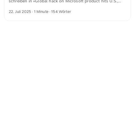
schreiben in »Global hack on Microsoft product hits U.S.,
state agencies, researchers say« für washingtonpost.com
22. Juli 2025
· 1 Minute · 154 Wörter
What’s also alarming, researchers said, is that the hackers
have gained access to keys that may allow them to regain
entry even after a system is patched. Mal wieder wurde eine
Sicherheitslücke in Microsofts Software ausgenutzt. Und
natürlich gilt: Kein System ist völlig sicher. Aber wenn fast
alle dieselbe Software verwenden, wird aus einem Fehler ein
flächendeckendes Risiko. Genau das ist bei Microsoft Office,
Sharepoint oder Windows der Fall. ...
<
Webring
>