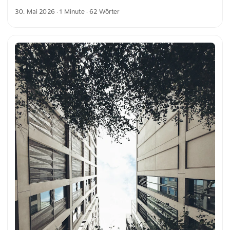
Wand mit einem Fenster. Verschiedene Topfpflanzen und
30. Mai 2026
· 1 Minute · 62 Wörter
Blumen umgeben den Ofen. Im Vordergrund rahmen grüne
Blätter das Bild ein und erzeugen eine üppige
Gartenatmosphäre. Dies und weitere Fotos kannst du
kostenfrei und in voller Auflösung auf unsplash.com
runterladen. Hier geht es zum Foto