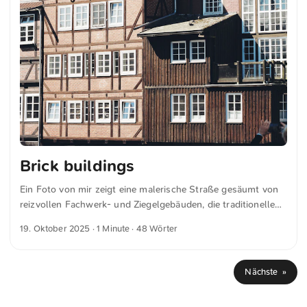
Brick buildings
Ein Foto von mir zeigt eine malerische Straße gesäumt von
reizvollen Fachwerk- und Ziegelgebäuden, die traditionelle
Architektur präsentieren. Die Schrägdächer und
19. Oktober 2025
· 1 Minute · 48 Wörter
weißgerahmten Fenster verleihen der Szenerie einen
rustikalen Charme. Dies und weitere Fotos kannst du
kostenfrei und in voller Auflösung auf unsplash.com
Nächste »
runterladen. Hier geht es zum Foto