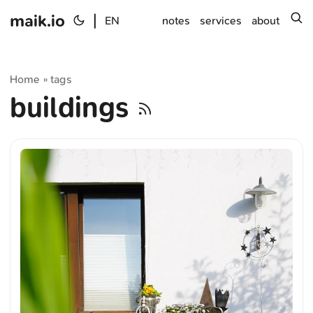
maik.io
|
s
EN
notes
services
about
Home
tags
»
buildings