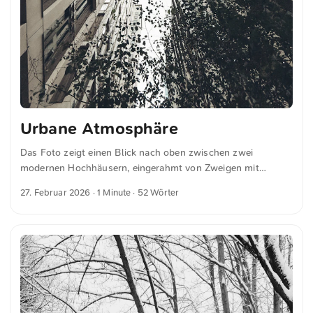
Urbane Atmosphäre
Das Foto zeigt einen Blick nach oben zwischen zwei
modernen Hochhäusern, eingerahmt von Zweigen mit
Blättern. Der Himmel ist teilweise durch die Gebäude und
27. Februar 2026
· 1 Minute · 52 Wörter
das Laub sichtbar, was eine dynamische urbane Atmosphäre
erzeugt. Dies und weitere Fotos kannst du kostenfrei und in
voller Auflösung auf unsplash.com runterladen. Hier geht es
zum Foto