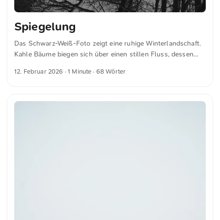
Spiegelung
Das Schwarz-Weiß-Foto zeigt eine ruhige Winterlandschaft.
Kahle Bäume biegen sich über einen stillen Fluss, dessen
Oberfläche scharf die verschneiten Zweige spiegelt. Die
12. Februar 2026
· 1 Minute · 68 Wörter
Bildkomposition erzeugt eine symmetrische Wirkung. Die
Szene wirkt friedlich und sachlich, eingefangen in klaren
Kontrasten zwischen Schnee und Wasser. Das Foto
vermittelt einen ruhigen Moment im Winter. Dies und weitere
Fotos kannst du kostenfrei und in voller Auflösung auf
unsplash.com runterladen. Hier geht es zum Foto