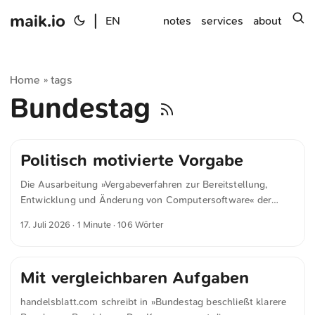
maik.io
|
s
EN
notes
services
about
Home
tags
»
Bundestag
Politisch motivierte Vorgabe
Die Ausarbeitung »Vergabeverfahren zur Bereitstellung,
Entwicklung und Änderung von Computersoftware« der
Wissenschaftlichen Dienste des Deutschen Bundestages
17. Juli 2026
· 1 Minute · 106 Wörter
geht der Frage nach, ob öffentliche Auftraggeber ihre
Softwarebeschaffung auf Open Source Software
beschränken dürfen. Die Kernaussage lautet, dass eine
Mit vergleichbaren Aufgaben
solche Beschränkung vergaberechtlich weder generell
unzulässig noch uneingeschränkt zulässig ist. Entscheidend
handelsblatt.com schreibt in »Bundestag beschließt klarere
sind die Grundsätze der Gleichbehandlung,