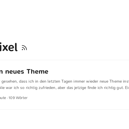
ixel
in neues Theme
hr gesehen, dass ich in den letzten Tagen immer wieder neue Theme inst
e war ich so richtig zufrieden, aber das jetzige finde ich richtig gut. E
rspielt. Zugegeben, das Design ist geklaut bzw. angelehnt an das Des
nute · 109 Wörter
ird sich im Laufe der Zeit mit Sicherheit weiter ändern. Auch für mein
on, die „Kudos“-Funktion. Kudos kann man frei mit anpreisen übersetz
inde ich gut“-Funktion. Also los, nutzt das. ...