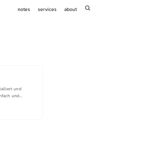
search
notes
services
about
alliert und
infach und
ign von Svbtle
e Leser gibts eine
ten. Kurz gesagt,