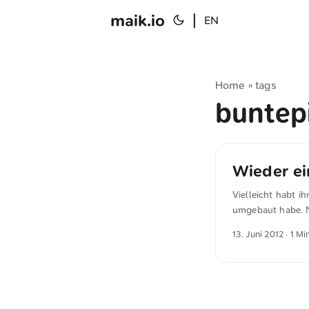
maik.io
|
EN
Home
tags
»
buntep
Wieder e
Vielleicht habt i
umgebaut habe. Ni
dennoch etwas ve
13. Juni 2012
· 1 Mi
aber das Design w
tolle neue Funkti
es ist eine „Das f