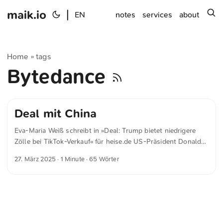
maik.io
|
s
EN
notes
services
about
Home
tags
»
Bytedance
Deal mit China
Eva-Maria Weiß schreibt in »Deal: Trump bietet niedrigere
Zölle bei TikTok-Verkauf« für heise.de US-Präsident Donald
Trump möchte einen Deal mit China abschließen. Er hat
27. März 2025
· 1 Minute · 65 Wörter
niedrigere Zölle in Aussicht gestellt, wenn die chinesische
Regierung dafür dem Verkauf von Tiktok zustimmt – konkret
geht es vor allem um den Algorithmus, der für die
vorgeschlagenen Videos auf der Plattform zuständig ist.
Manche nennen es einen Deal, andere Erpressung.