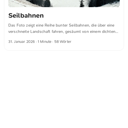
Seilbahnen
Das Foto zeigt eine Reihe bunter Seilbahnen, die über eine
verschneite Landschaft fahren, gesäumt von einem dichten
Wald aus Nadel- und Laubbäumen. Es fängt die Ruhe des
31. Januar 2026
· 1 Minute · 58 Wörter
Winters in einer Bergregion ein, wobei das weiche Licht die
Baumwipfel erleuchtet. Dies und weitere Fotos kannst du
kostenfrei und in voller Auflösung auf unsplash.com
runterladen. Hier geht es zum Foto
<
Webring
>