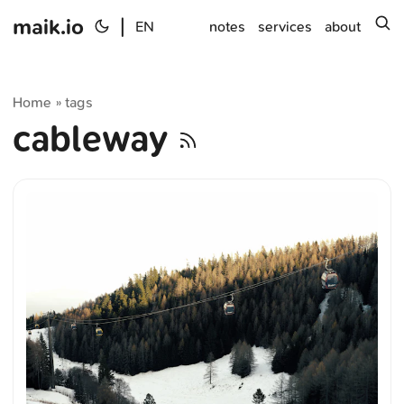
maik.io
|
s
EN
notes
services
about
Home
tags
»
cableway