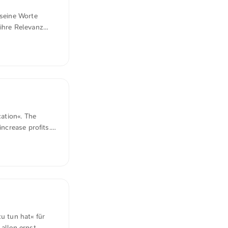
seine Worte
 ihre Relevanz
Stallman:
sten, ihre
ation«. The
ncrease profits.
 better products,
ion of the above.
to young
e most industries
u tun hat« für
allen ernst