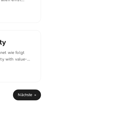
! – dann sind alle
ty
net wie folgt
ity with value-
n open and
petitors. Of
l sense for them,
ge, but it helps
s against
Nächste »
enuinely open and