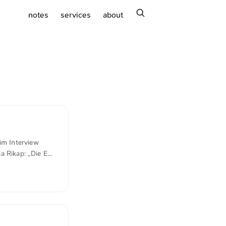
search
notes
services
about
im Interview
ia Rikap: „Die EU
.de Was genau
 sie alle in der
ia, Microsoft und
nft Europas sein