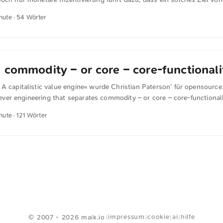
v umgesetzt wird. Fehlt sie – und sie fehlt jetzt auch in Deutschland
inute · 54 Wörter
ßnahmen zahnlos und nicht mehr als Lippenbekenntnisse.
 commodity – or core – core-functionali
A capitalistic value engine« wurde Christian Paterson’ für opensource.
 clever engineering that separates commodity – or core – core-functional
ity enables companies producing Open Source software to embrace a
nute · 121 Wörter
eloper community whilst not providing a completely free lunch for com
itors start to feed back into the project because that makes operationa
become co-investors. That may not stop them from obtaining an advanta
ship less unidirectional. In this manner, one of the best defence tactic
ng an unfair advantage is to co-opt them into the project through a g
nance structure. ...
<
Webring
>
impressum
cookie
ai
hilfe
© 2007 - 2026 maik.io
|
|
|
|