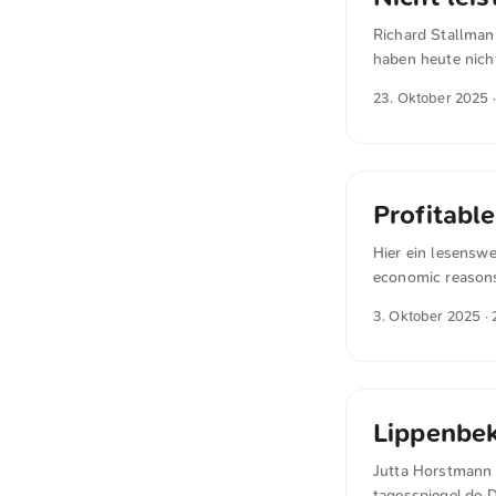
Richard Stallman
haben heute nicht
schwindet. Folgen
23. Oktober 2025
·
“Chatbots sind Bu
Souveränität an 
Profitabl
Hier ein lesensw
economic reasons 
Most people reali
3. Oktober 2025
· 
acquire more cus
What most people 
industries (it ap
were young - and t
Lippenbe
Jutta Horstmann s
tagesspiegel.de D