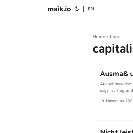
maik.io
|
EN
Home
tags
»
capita
Ausmaß un
Ausnahmsweise zit
sagt, ist klug un
hat das Ausmaß d
10. November 202
meinen Sie damit
Technologieuntern
Cloud von Amazon,
anderen US-Unter
sollte, vollstän
Nicht leis