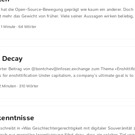
 hat die Open-Source-Bewegung geprägt wie kaum ein anderer. Doch 
 mehr das Gewicht von früher. Viele seiner Aussagen wirken beliebig,
der Gedanke aber bleibt zentral: Monika Ermert schreibt in »Richard 
 1 Minute · 64 Wörter
llshit-Generatoren”« für heise.de Staaten könnten es sich gar nicht lei
große Konzerne abzugeben, betont Stallman vor einem vollen Hörsaal.
e Decay
erter Beitrag von @
bontchev@infosec.exchange
zum Thema »Enshittific
for enshittification Under capitalism, a company’s ultimate goal is to i
ze that there are 3 basic ways of doing this: Increase revenue (develop
2 Minuten · 310 Wörter
tomers). Decrease costs (improve production technology). A combinat
don’t realize, is that this is a naïve, outdated view that applies only 
plied pretty much to everyone in the early stages of capitalism, becaus
his is why it is an established, widespread view). ...
kenntnisse
chreibt in »Was Geschlechtergerechtigkeit mit digitaler Souveränität z
och nur monetäre Inzentivierung führt dazu, dass ein solches Ziel von 