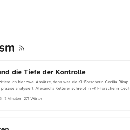
lism
d die Tiefe der Kontrolle
iere ich hier zwei Absätze, denn was die KI-Forscherin Cecilia Rikap 
d präzise analysiert. Alexandra Ketterer schreibt in »KI-Forscherin Cecil
er Kontrolle durch US-Firmen noch nicht erkannt“« für tagesspiegel
5
· 2 Minuten · 271 Wörter
? Die Kommission sagt beispielsweise: Wir brauchen europäische
ehmen und Technologie. Aber die gibt es bereits. Das Problem ist, dass
 Microsoft und Google zu finden sind. Mistral ist finanziell von Nvid
nehmen abhängig. So wurde das KI-Start-up, das eigentlich die Zuku
dig von US-kontrollierten Ökosystemen übernommen. ...
ten