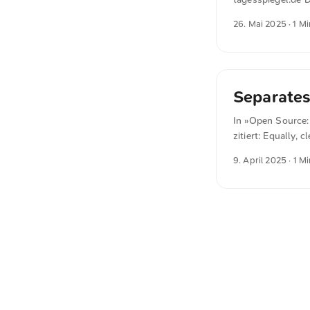
genommen und akti
26. Mai 2025
· 1 M
verbleibenden Ma
Separates
In »Open Source: 
zitiert: Equally,
added functional
9. April 2025
· 1 Mi
collaborative dev
course, if compet
they effectively 
make the relation
competitors gaini
meritocratic gover