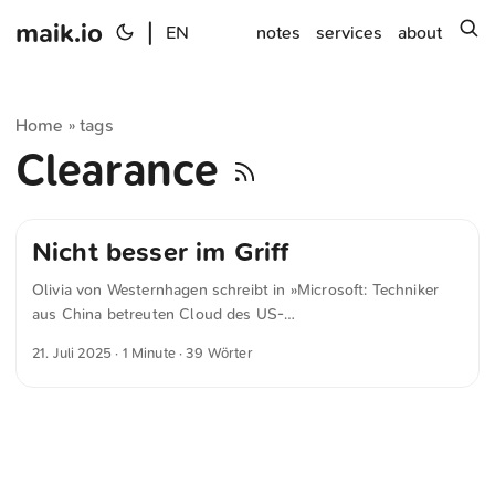
maik.io
|
s
EN
notes
services
about
Home
tags
»
Clearance
Nicht besser im Griff
Olivia von Westernhagen schreibt in »Microsoft: Techniker
aus China betreuten Cloud des US-
Verteidigungsministeriums« für heise.de Microsoft scheint
21. Juli 2025
· 1 Minute · 39 Wörter
derzeit nicht genau sagen zu können, wer ihre Cloud
tatsächlich verwaltet. Es wirkt, als hätten sie das einfach
nicht besser im Griff.