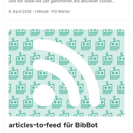
und mir dabei die Zeit genommen, die aktuellen coolen
Setups für das Terminal zu erkunden. Zwei Tools haben mein
6. April 2024
· 1 Minute · 110 Wörter
Interesse geweckt. Mit dem Tool Gogh1 ist es möglich,
schnell eine neue Farbpalette zu installieren und aus vielen
Vorlagen auszuwählen. Mit dem Tool starship2 kann man
das Erscheinungsbild der Shell anpassen, sodass sie
ansprechender aussieht. Des Weiteren habe ich in meinen
Alias-Einstellungen nano3 durch micro4 und cat5 durch
bat6 ersetzt. Beide Tools wollte ich schon lange einmal
ausprobieren, habe es aber aufgrund meiner Gewohnheit nie
gemacht. Durch die Alias-Befehle kann ich nun schnell auf
diese Tools zugreifen. ...
articles-to-feed für BibBot