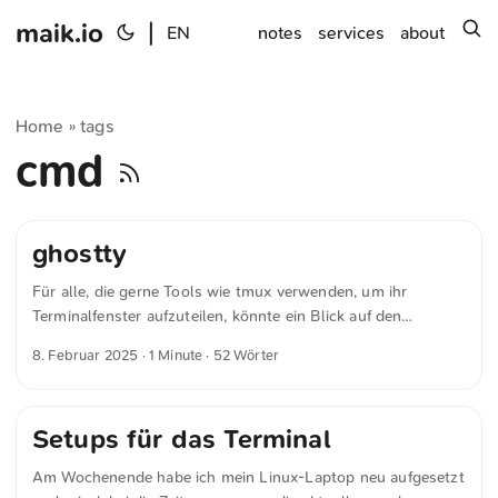
maik.io
|
s
EN
notes
services
about
Home
tags
»
cmd
ghostty
Für alle, die gerne Tools wie tmux verwenden, um ihr
Terminalfenster aufzuteilen, könnte ein Blick auf den
Terminalemulator »ghostty« interessant sein. Ghostty bietet
8. Februar 2025
· 1 Minute · 52 Wörter
nicht nur Tabs, sondern ermöglicht auch die Aufteilung von
Fenstern direkt im Terminal. Das ist jedoch nur eines von
vielen Features. Ghostty ist vollständig Open Source und
Setups für das Terminal
plattformübergreifend verfügbar.
Am Wochenende habe ich mein Linux-Laptop neu aufgesetzt