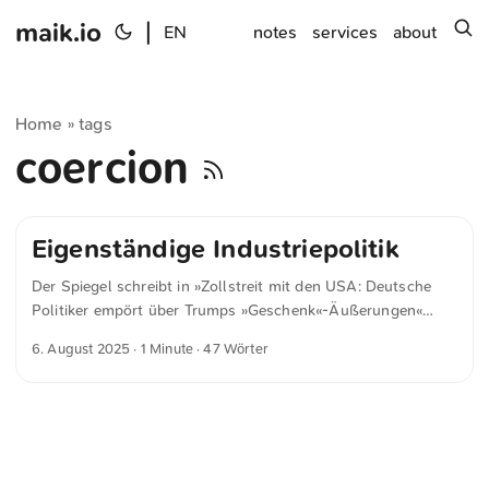
maik.io
|
s
EN
notes
services
about
Home
tags
»
coercion
Eigenständige Industriepolitik
Der Spiegel schreibt in »Zollstreit mit den USA: Deutsche
Politiker empört über Trumps »Geschenk«-Äußerungen«
»Statt auf diesen Deal zu setzen, müssen wir alles
6. August 2025
· 1 Minute · 47 Wörter
daransetzen, künftig weniger erpressbar zu sein«, sagte
Schwerdtner: »Dazu gehören ein stärker integrierter
Binnenmarkt, eine bessere Lohnentwicklung in den
Mitgliedstaaten und eine eigenständige Industriepolitik.«