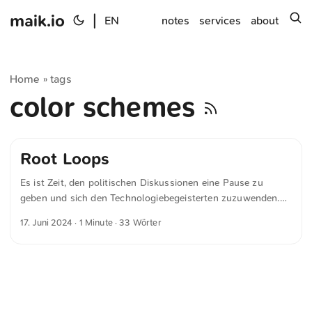
maik.io
|
s
EN
notes
services
about
Home
tags
»
color schemes
Root Loops
Es ist Zeit, den politischen Diskussionen eine Pause zu
geben und sich den Technologiebegeisterten zuzuwenden.
»Root Loops« ist ein Farbschema für das Terminal, das an
17. Juni 2024
· 1 Minute · 33 Wörter
eine Schüssel Froot Loops® erinnert. Natürlich Open
Source.