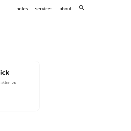
search
notes
services
about
ick
Fakten zu