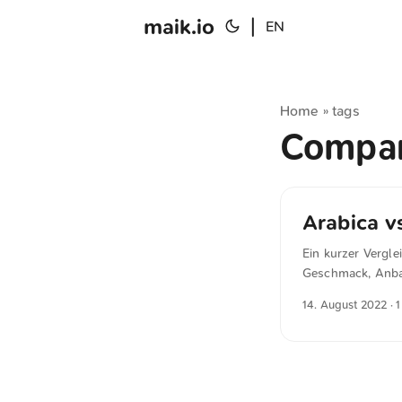
maik.io
|
EN
Home
tags
»
Compa
Arabica v
Ein kurzer Vergl
Geschmack, Anbau
14. August 2022
· 