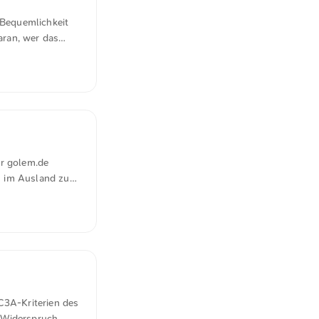
 Bequemlichkeit
aran, wer das
en ihre
cht nur
rauen nicht zur
lten eine
...
ür golem.de
h im Ausland zur
ichtet sind.
los Cloud die
g keine Updates
, aber wenn man
le.” ...
C3A-Kriterien des
e Widerspruch