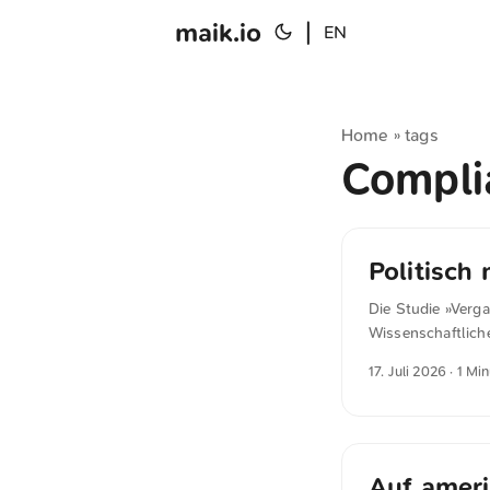
maik.io
|
EN
Home
tags
»
Compl
Politisch
Die Studie »Verg
Wissenschaftlich
beschränken dürf
17. Juli 2026
· 1 Mi
nicht immer erla
Wirtschaftlichke
herkunftsbezogen
Interoperabilität
Auf ameri