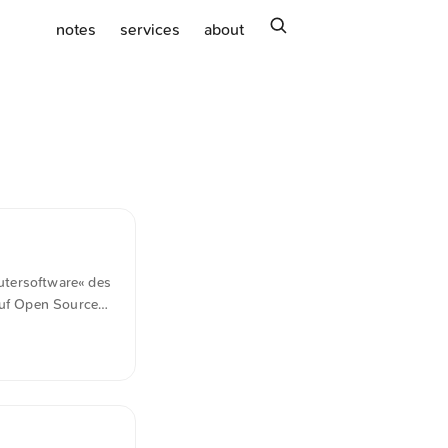
search
notes
services
about
utersoftware« des
auf Open Source
ten – aber auch
renz sowie
s Produkt- oder
e Sicherheit,