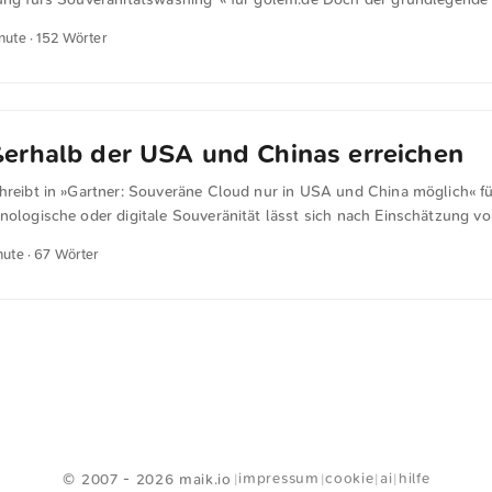
ellen Kriterienkataloge von BSI, EU und Zendis haben ein systematisch
inute · 152 Wörter
ion, Verschlüsselung und Lieferketten, aber nicht die Rechtshoheit. E
echenzentrum in Frankfurt erfüllt grundsätzlich alle diese Kriterien –
ct und Fisa 702, die Datenabfluss an US-Behörden ermöglichen.” ...
erhalb der USA und Chinas erreichen
chreibt in »Gartner: Souveräne Cloud nur in USA und China möglich« fü
nologische oder digitale Souveränität lässt sich nach Einschätzung vo
er USA und Chinas erreichen. Ursachen dafür sind die Dominanz der
nute · 67 Wörter
 anhaltende Abhängigkeiten bei Infrastruktur, Plattformdiensten und L
ner-VP-Analyst Douglas Toombs auf der Konferenz „IT Infrastructure,
in Sydney hin. ...
<
Webring
>
impressum
cookie
ai
hilfe
© 2007 - 2026 maik.io
|
|
|
|