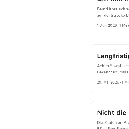
Bernd Korz schrei
auf der Strecke b
größte Modell ba
1. Juni 2026
· 1 Min
sensibelsten Info
regulieren, sonde
austauschbaren Cl
europäische Alter
Langfristi
Achim Sawall sch
Bekannt ist, das
Zusammenarbeit m
29. Mai 2026
· 1 M
Dazu kommt auch 
Gefahr eines la
mehr gibt. Ein d
dauerhaft keine B
Nicht die
Die Zitate von P
BSI: “Eine Einla