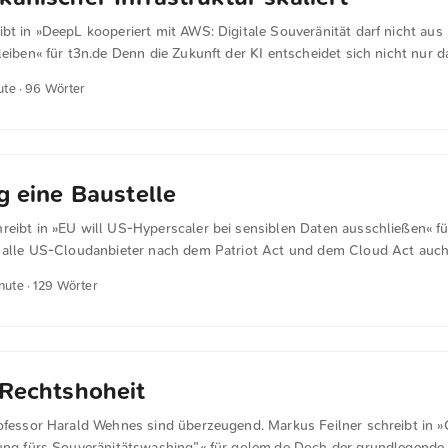
bt in »DeepL kooperiert mit AWS: Digitale Souveränität darf nicht aus
leiben« für t3n.de Denn die Zukunft der KI entscheidet sich nicht nur d
ut. Sie entscheidet darüber, wem Unternehmen, Behörden und Mensch
ute · 96 Wörter
rmationen anvertrauen. DeepL hat lange gezeigt, dass Europa bei KI ni
rn auch liefern kann. Jetzt muss DeepL zeigen, dass europäisches Vert
oud-Option wird. Sonst bleibt am Ende nur ein bitterer Satz: Wir wol
native bauen – und haben sie auf amerikanischer Infrastruktur skaliert. 
g eine Baustelle
reibt in »EU will US-Hyperscaler bei sensiblen Daten ausschließen« f
s alle US-Cloudanbieter nach dem Patriot Act und dem Cloud Act auc
it der US-Regierung, dem FBI und anderen US-Geheimdiensten verpfl
inute · 129 Wörter
bei eigenem Hosting mit US-Cloudsoftware und Tools wie bei der De
ngsamen Abschaltens der Cloudversorgung, indem es auf US-Anordnun
eutscher Experte sagte Golem dazu: “Das kann man zum Teil managen
MS Updates (Firmware der Server) kriegt, ist das langfristig eine Baustel
 Rechtshoheit
rofessor Harald Wehnes sind überzeugend. Markus Feilner schreibt in »
dung fürs Souveränitätswashing”« für golem.de Doch der grundlegend