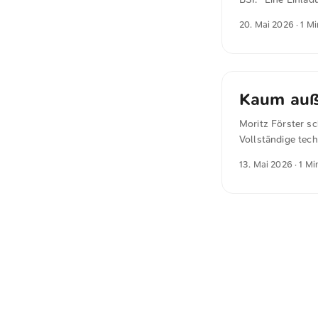
bleibt: “Die aktu
20. Mai 2026
· 1 M
prüfen Datenlokat
Unternehmen mit R
doch dem Cloud A
Kaum auß
Moritz Förster s
Vollständige tech
kaum außerhalb d
13. Mai 2026
· 1 Mi
Hyperscaler sowie
Darauf wies Gart
Cloud Strategies“ 