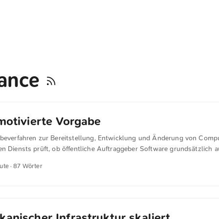
iance
 motivierte Vorgabe
abeverfahren zur Bereitstellung, Entwicklung und Änderung von Comp
en Diensts prüft, ob öffentliche Auftraggeber Software grundsätzlich 
en. Das Ergebnis: So eine Einschränkung ist grundsätzlich nicht verbo
nute · 87 Wörter
ubt. Maßgeblich sind Gleichbehandlung, Nichtdiskriminierung, Transpa
it und Sparsamkeit. Eine pauschale Regelung auf Open Source zählt al
e Beschränkung. Sie ist nur okay, wenn konkrete technische Gründe wi
 oder Vendor-Lock-in dafür sprechen und dokumentiert sind. ...
kanischer Infrastruktur skaliert