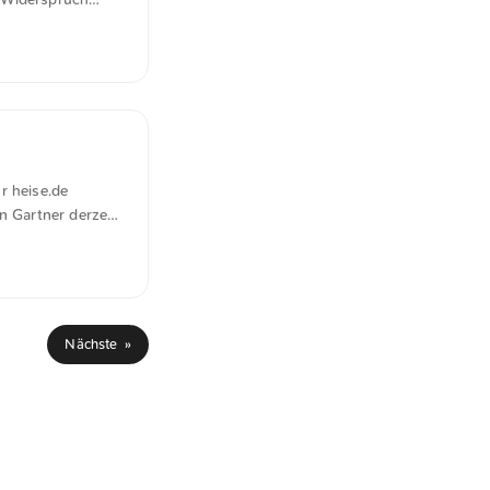
es Problem: Sie
in US-
 und unterliegt
r heise.de
n Gartner derzeit
 großen
ieferketten.
 Operations &
Nächste »