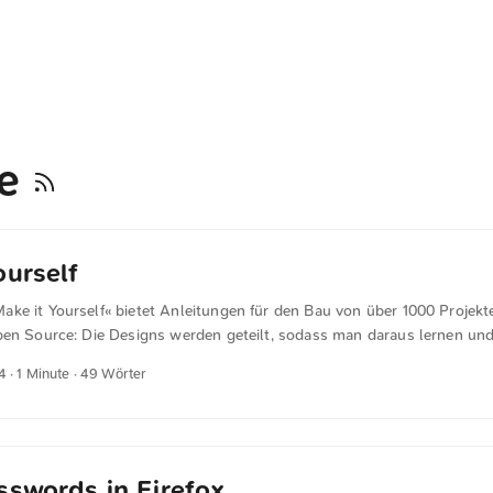
ve
ourself
ke it Yourself« bietet Anleitungen für den Bau von über 1000 Projekte
pen Source: Die Designs werden geteilt, sodass man daraus lernen und
kann. Dies alles geschieht unter einer gemeinfreien Lizenz, die den fr
4
· 1 Minute · 49 Wörter
utzung fördert.
sswords in Firefox