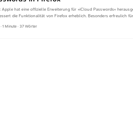
 Apple hat eine offizielle Erweiterung für »iCloud Passwords« herausg
ssert die Funktionalität von Firefox erheblich. Besonders erfreulich für
aten zwischen iOS und Linux noch effizienter synchronisieren kann.
· 1 Minute · 37 Wörter