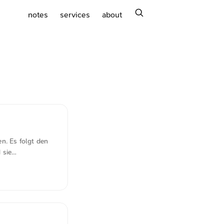
search
notes
services
about
n. Es folgt den
 sie
eien Zugang und