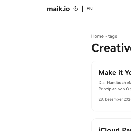
maik.io
|
EN
Home
tags
»
Creati
Make it Y
Das Handbuch »Ma
Prinzipien von O
weiterentwickeln 
28. Dezember 202
die gemeinsame N
iCloud Pa