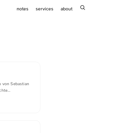
search
notes
services
about
n von Sebastian
chte