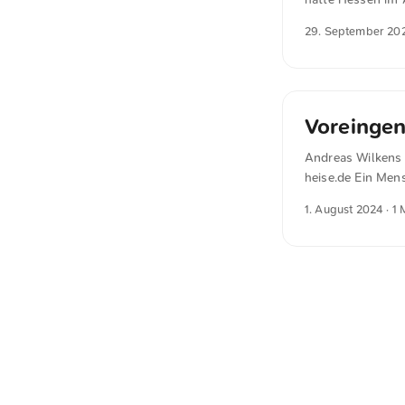
Plenum des Bunde
29. September 20
weiterverfolgt w
dessen, was der E
„Kinderschänder h
Massenphänomen, 
insgesamt 111.000
Voreinge
Provider abgescha
Andreas Wilkens 
heise.de Ein Mens
anderswo gibt, w
1. August 2024
· 1 
Verhaltensweisen 
Techniken der Ve
seien. Insgesamt 
Gesetze stellten
würde untergrabe