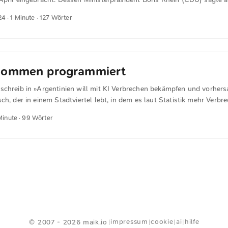
srates: Seit September 2022 seien 38.000 Verfahren gegen Straftäter
24
· 1 Minute · 127 Wörter
orden, weil es keine IP-Adressen-Speicherung gegeben habe. Das dürf
uropäische Gerichtshof für zulässig erklärt habe, ein untragbarer Zust
aben kein Recht auf Datenschutz.“ Die entsetzlichen Taten seien ein
sagte Rhein unter Bezug auf die Ermittlungen gegen die Plattform E
 Nutzern. Es sei reiner Zufall gewesen, dass Elysium durch einen der 
nommen programmiert
ltet werden konnte. ...
schreib in »Argentinien will mit KI Verbrechen bekämpfen und vorhers
ch, der in einem Stadtviertel lebt, in dem es laut Statistik mehr Verbr
erde eher Ziel von Überwachung als Bewohner anderer Stadtteile, schr
Minute · 99 Wörter
aufgrund algorithmischer Kriterien als kriminell einzustufen sei unver
rbrechensvorhersage krankten ohnehin daran, dass sie voreingenomm
sieht Becerra die Privatsphäre der Nutzer digitaler Plattformen in Gefa
 jede Art von privater Kommunikation und Daten unter Schutz, auch die
n und könne zu einer neuen Form der Überwachung führen. ...
<
Webring
>
impressum
cookie
ai
hilfe
© 2007 - 2026 maik.io
|
|
|
|