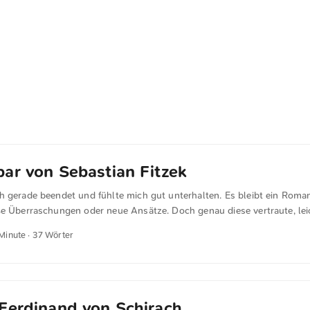
ar von Sebastian Fitzek
h gerade beendet und fühlte mich gut unterhalten. Es bleibt ein Roma
ße Überraschungen oder neue Ansätze. Doch genau diese vertraute, lei
st manchmal das, was man sucht. ★★★★
 Minute · 37 Wörter
Ferdinand von Schirach