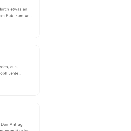
ndurch etwas an
inem Publikum und
rden, aus.
toph Jehle
ng analysierte
eser Basis
nalität. Die
ern überwiegend
d, dass
e Den Antrag
am Vormittag im