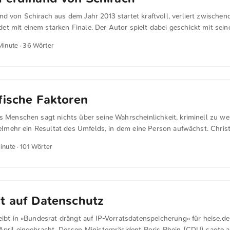
d von Schirach aus dem Jahr 2013 startet kraftvoll, verliert zwische
t mit einem starken Finale. Der Autor spielt dabei geschickt mit se
denken an. ★★★★★
 Minute · 36 Wörter
fische Faktoren
s Menschen sagt nichts über seine Wahrscheinlichkeit, kriminell zu we
vielmehr ein Resultat des Umfelds, in dem eine Person aufwächst. Chris
Mythos vom kriminellen Ausländer« für telepolis.de Für die Untersuchu
Minute · 101 Wörter
Daten der PKS der Jahre 2018 bis 2023 nach Kreisen und erörtert auf di
ntnisse aus der Forschung zur Auswirkung von Zuwanderung auf Krimi
n Ergebnisse zeigen, dass die höhere Kriminalitätsrate von Ausländ
ische Faktoren erklärt werden kann. Dazu gehört vor allem der Umstan
end in Ballungsräumen mit hoher Kriminalitätsdichte leben. ...
t auf Datenschutz
eibt in »Bundesrat drängt auf IP-Vorratsdatenspeicherung​« für heise.d
April eingebracht. Dessen Ministerpräsident Boris Rhein (CDU) sagte 