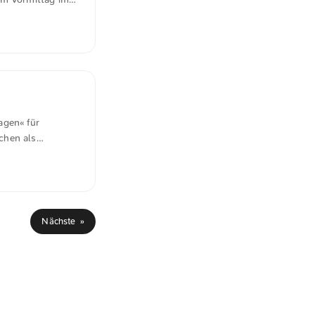
 nicht
e angesichts
and:
lysium mit
speichernden
agen« für
echen als
eibt Becerra.
hältnismäßig,
en programmiert
hr. Nationale
ses Prinzip
Nächste »