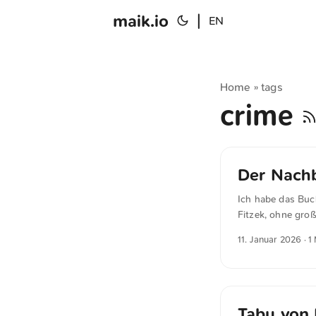
maik.io
|
EN
Home
tags
»
crime
Der Nachb
Ich habe das Buc
Fitzek, ohne gro
Unterhaltung i
11. Januar 2026
· 1
Tabu von 