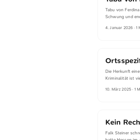
Tabu von Ferdinan
Schwung und ende
regt zum Nach
4. Januar 2026
· 1
Ortsspezi
Die Herkunft eine
Kriminalität ist 
schreibt in »Der 
10. März 2025
· 1 
das Ifo-Institut 
bestehende Erken
daraus gewonnene
durch ortsspezif
Ausländer vorwieg
Kein Rech
Falk Steiner schr
hatte Hessen im 