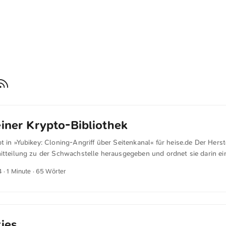
einer Krypto-Bibliothek
t in »Yubikey: Cloning-Angriff über Seitenkanal« für heise.de Der Herst
itteilung zu der Schwachstelle herausgegeben und ordnet sie darin ein
 einer Krypto-Bibliothek von Infineon zurück, die Yubico in den alten F
4
· 1 Minute · 65 Wörter
t. “Angreifer können das Problem ausnutzen als Teil eines fortschrittl
s, um private Schlüssel wiederherzustellen”, erklären die Entwickler vo
ties