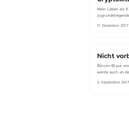
Mein Leben als Kr
zugrundeliegend
🧑‍💻
11. Dezember 2017
Nicht vor
Bitcoin-Blase: ei
werde auch an den
das Zitat gilt es 
3. September 201