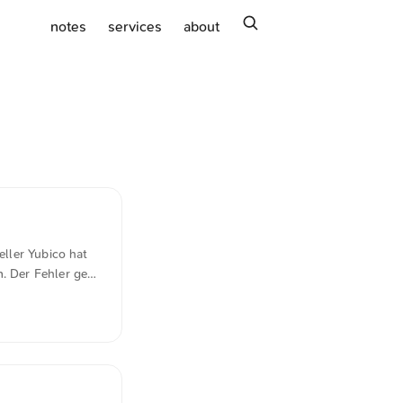
search
notes
services
about
eller Yubico hat
. Der Fehler geht
irmware-
ichen und
n Yubico.