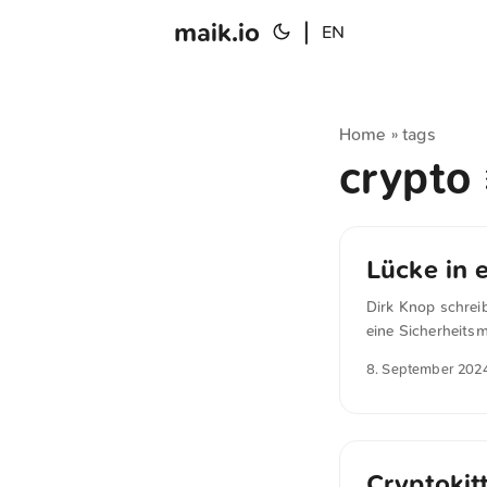
maik.io
|
EN
Home
tags
»
crypto
Lücke in 
Dirk Knop schreib
eine Sicherheitsm
auf eine Lücke in
8. September 202
Versionen einsetz
gezielten Angriff
Cryptokit