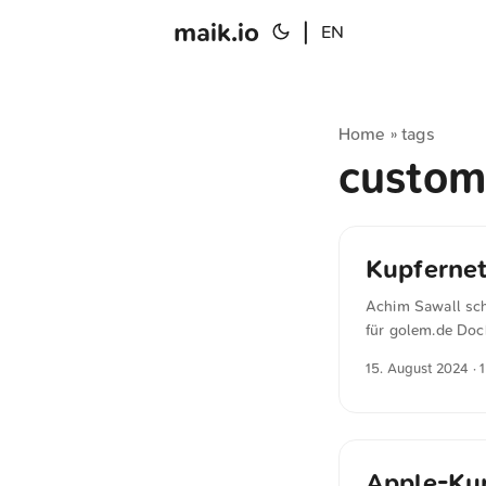
maik.io
|
EN
Home
tags
»
custo
Kupfernet
Achim Sawall sch
für golem.de Doch
vor, in der nordr
15. August 2024
· 
vorweisen kann, 
befremdlich, wen
abgeschaltet werd
Glasfaser umzust
eigenen Tempo re
Apple-Kun