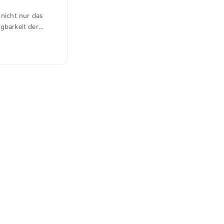
höheren
 nicht nur das
gbarkeit der
enheit
es sind durch
Sollbruchstellen.