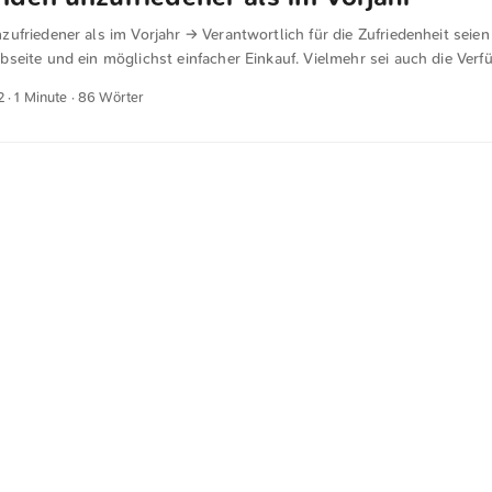
mit ihrem Fokus auf Vectoring richtig lag, bis ein realer Bedarf nach 
friedener als im Vorjahr → Verantwortlich für die Zufriedenheit seien
eht.
eite und ein möglichst einfacher Einkauf. Vielmehr sei auch die Verfü
tiger Punkt – gerade in dieser Disziplin versagte Apple in der Vergang
2
· 1 Minute · 86 Wörter
s verwundert mich keineswegs, Produkte sind nicht verfügbar, die Stor
erfüllt und aus meiner Sicht gibt es auch eine verstärkte Nutzung von 