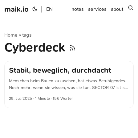
maik.io
|
s
EN
notes
services
about
Home
tags
»
Cyberdeck
Stabil, beweglich, durchdacht
Menschen beim Bauen zuzusehen, hat etwas Beruhigendes.
Noch mehr, wenn sie wissen, was sie tun. SECTOR 07 ist so
jemand. Sein neuestes Projekt: ein tragbarer Dual-Screen-
29. Juli 2025
· 1 Minute · 156 Wörter
Rechner, gebaut um einen Raspberry Pi 5. Alles ist 3D-
druckbar. Der Quellcode offen. Die Dokumentation
ausführlich. Im rund 20 Minuten langen Video führt er durch
den gesamten Prozess, vom Gehäusedesign über die interne
Verkabelung bis zur Software. Die Tastatur ist fest verbaut.
GPIO-Leiste und Sensoranschlüsse sind nach außen