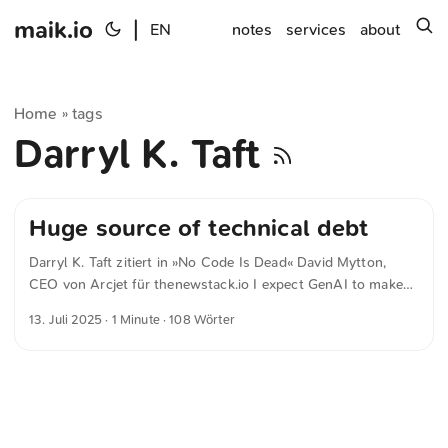
maik.io
|
s
EN
notes
services
about
Home
tags
»
Darryl K. Taft
Huge source of technical debt
Darryl K. Taft zitiert in »No Code Is Dead« David Mytton,
CEO von Arcjet für thenewstack.io I expect GenAI to make
building these apps a lot faster and easier, but it’s still going
13. Juli 2025
· 1 Minute · 108 Wörter
to make a technical mess. Vibe coding internal apps is going
to be a huge source of technical debt in the coming years! In
der öffentlichen Verwaltung gilt Low-Code und No-Code oft
als Heilsbringer für den zunehmende Notwendigkeit zur
Automatisierung um den demographischen Wandel etwas
entgegen setzen zu können. Doch dieser Ansatz ist schon