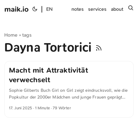
maik.io
|
s
EN
notes
services
about
Home
tags
»
Dayna Tortorici
Macht mit Attraktivität
verwechselt
Sophie Gilberts Buch Girl on Girl zeigt eindrucksvoll, wie die
Popkultur der 2000er Mädchen und junge Frauen geprägt
hat – mit sexualisierter Werbung, Reality-TV und einem
17. Juni 2025
· 1 Minute · 79 Wörter
Frauenbild, das Macht mit Attraktivität verwechselt. Der
Artikel im New Yorker macht klar, warum diese Ära bis heute
nachwirkt. Klug, wütend und voller Aha-Momente.
Unbedingt lesen: »[What Did the Pop Culture of the Two-
Thousands Do to Millennial Women?]