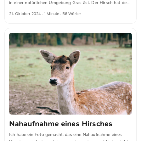
in einer natürlichen Umgebung Gras äst. Der Hirsch hat den
Kopf nach unten geneigt, die Nase nahe am Boden, umgeben
21. Oktober 2024
· 1 Minute · 56 Wörter
von einem grünen Grasfeld. Dieses Bild wurde von mir
aufgenommen und kann in voller Auflösung kostenfrei unter
dem nachfolgenden Link heruntergeladen werden. Link zum
Foto auf unsplash.com
Nahaufnahme eines Hirsches
Ich habe ein Foto gemacht, das eine Nahaufnahme eines