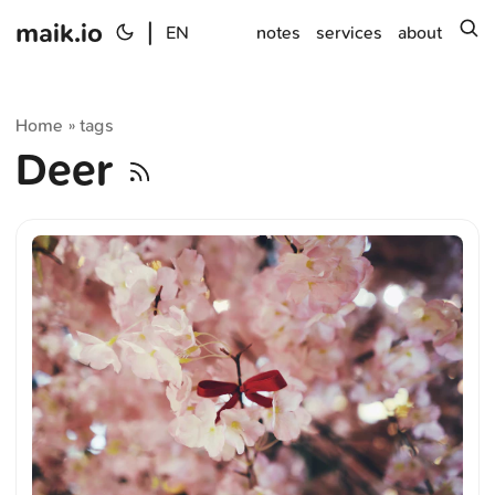
maik.io
|
s
EN
notes
services
about
Home
tags
»
Deer