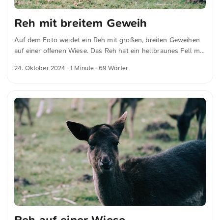
Reh mit breitem Geweih
Auf dem Foto weidet ein Reh mit großen, breiten Geweihen
auf einer offenen Wiese. Das Reh hat ein hellbraunes Fell mit
weißen Flecken. Im Hintergrund sind zwei weitere, dunkler
24. Oktober 2024
· 1 Minute · 69 Wörter
gefärbte Rehe ebenfalls beim Grasen zu sehen. Die
Landschaft wirkt ruhig, mit einigen erdigen Stellen auf dem
Boden. Du kannst das Foto und weitere Fotos kostenfrei und
in voller Auflösung auf unsplash.com runterladen. Hier geht
es zum Foto auf unsplash.com
Reh auf einer Wiese