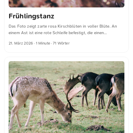
Frühlingstanz
Das Foto zeigt zarte rosa Kirschblüten in voller Blüte. An
einem Ast ist eine rote Schleife befestigt, die einen
auffälligen Kontrast zu den Blüten bildet. Der Hintergrund ist
21. März 2026
· 1 Minute · 71 Wörter
unscharf, wodurch die feinen Details der Blüten und der
Schleife besonders hervorgehoben werden. Die Komposition
betont die Schönheit und Zerbrechlichkeit der Kirschblüten
im Frühling. Dies und weitere Fotos kannst du kostenfrei
und in voller Auflösung auf unsplash.com runterladen. Hier
geht es zum Foto