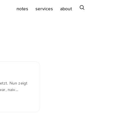
search
notes
services
about
etzt. Nun zeigt
war, naiv