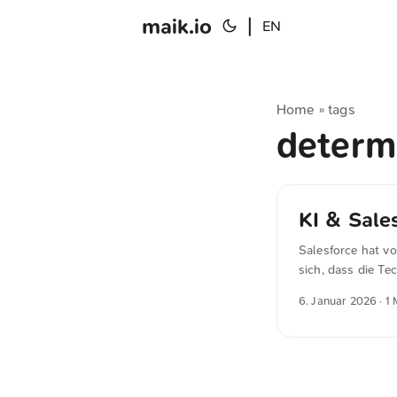
maik.io
|
EN
Home
tags
»
determ
KI & Sale
Salesforce hat vo
sich, dass die Te
gehandelt hat od
6. Januar 2026
· 1