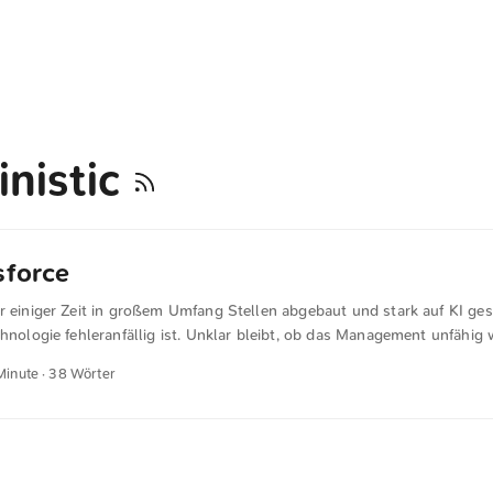
inistic
sforce
r einiger Zeit in großem Umfang Stellen abgebaut und stark auf KI ges
chnologie fehleranfällig ist. Unklar bleibt, ob das Management unfähig 
er einem makaberen Humor folgte.
 Minute · 38 Wörter