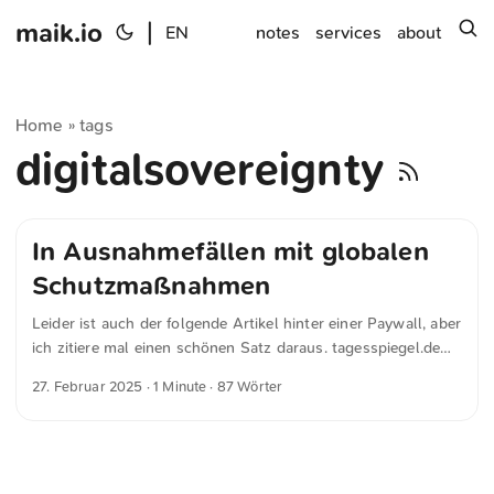
maik.io
|
s
EN
notes
services
about
Home
tags
»
digitalsovereignty
In Ausnahmefällen mit globalen
Schutzmaßnahmen
Leider ist auch der folgende Artikel hinter einer Paywall, aber
ich zitiere mal einen schönen Satz daraus. tagesspiegel.de
schreibt in »Cloud: Microsoft stellt EU-Datengrenze fertig -
27. Februar 2025
· 1 Minute · 87 Wörter
Tagesspiegel Background« Trotz regionaler Speicherung
können bestimmte sicherheitsrelevante Daten in
Ausnahmefällen mit globalen Schutzmaßnahmen übertragen
werden. Microsoft betont, dass man durch Verschlüsselung
und strenge Zugriffskontrollen höchste Sicherheitsstandards