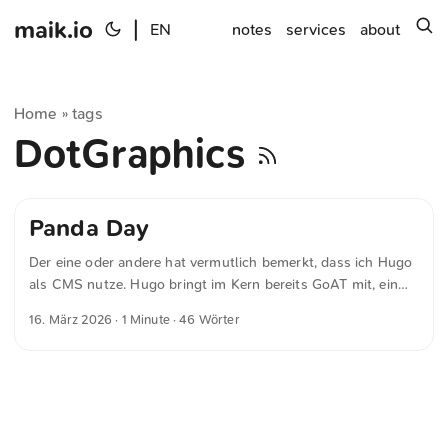
maik.io
|
s
EN
notes
services
about
Home
tags
»
DotGraphics
Panda Day
Der eine oder andere hat vermutlich bemerkt, dass ich Hugo
als CMS nutze. Hugo bringt im Kern bereits GoAT mit, ein
ASCII-Tool für Diagramme. Damit lassen sich nicht nur
16. März 2026
· 1 Minute · 46 Wörter
klassische Schaubilder erstellen, sondern auch Pixel- oder
Dotgrafiken. Damit habe ich ein wenig experimentiert. Happy
Panda Day!