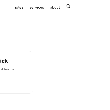
search
notes
services
about
ick
Fakten zu