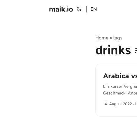
maik.io
|
EN
Home
tags
»
drinks
Arabica v
Ein kurzer Vergl
Geschmack, Anbau
14. August 2022
· 