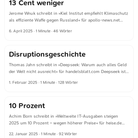
13 Cent weniger
Zukunft. Deutschland muss in der Lage sein, eigene digitale
Geschäftsmodelle zu skalieren, Plattformen zu betreiben und
Jerome Wnuk schreibt in »Kiel Institut empfiehlt Klimaschutz
die zugrunde liegende Technologie selbst zu kontrollieren. ...
als effiziente Waffe gegen Russland« für apollo-news.net
„Jeder Euro, den Europa weniger für Öl ausgibt, spült 13
6. April 2025
· 1 Minute · 46 Wörter
Cent weniger in die russische Kriegskasse und nimmt so den
Druck auf europäische Verteidigungsausgaben,“ schreibt das
Kieler Institut für Weltwirtschaft (IfW).
Disruptionsgeschichte
Thomas Jahn schreibt in »Deepseek: Warum auch alles Geld
der Welt nicht ausreicht« für handelsblatt.com Deepseek ist
eine klassische Disruptionsgeschichte. Ein junges
1. Februar 2025
· 1 Minute · 128 Wörter
Unternehmen hat aus der Not eine Tugend gemacht. China
hat wegen der US-Sanktionen zu wenig Hochleistungschips
und andere IT. Also müssen die Entwickler neue Wege
10 Prozent
suchen – und finden sie. Es ist eine Ironie der Geschichte,
dass die Sanktionen der USA genau das Gegenteil von dem
Achim Born schreibt in »Weltweite IT-Ausgaben steigen
bewirken, was sie bewirken sollen. Und Deepseek zeigt, wie
2025 um 10 Prozent – wegen höherer Preise« für heise.de
unberechenbar Technologie ist und dass man mit Geld viel
Die Investitionen in Ausrüstung für Rechenzentren werden
kaufen kann, aber nicht alles. ...
22. Januar 2025
· 1 Minute · 92 Wörter
auch in diesem Jahr am stärksten anziehen – selbst wenn