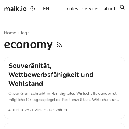
maik.io
|
s
EN
notes
services
about
Home
tags
»
economy
Souveränität,
Wettbewerbsfähigkeit und
Wohlstand
Oliver Grün schreibt in »Ein digitales Wirtschaftswunder ist
möglich« für tagesspiegel.de Resilienz: Staat, Wirtschaft und
Gesellschaft müssen auch dann handlungsfähig bleiben,
4. Juni 2025
· 1 Minute · 103 Wörter
wenn der Zugang zu zentralen digitalen Diensten oder
Plattformen eingeschränkt würde. Wertschöpfung: Die
digitale Ökonomie ermöglicht die Wertschöpfung der