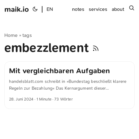
maik.io
|
s
EN
notes
services
about
Home
tags
»
embezzlement
Mit vergleichbaren Aufgaben
handelsblatt.com schreibt in »Bundestag beschließt klarere
Regeln zur Bezahlung« Das Kernargument dieser
Einschätzung: Auch für leitende Betriebsräte dürfe als
28. Juni 2024
· 1 Minute · 73 Wörter
Vergütungsmaßstab nur dasjenige Niveau herangezogen
werden, auf dem Beschäftigte mit vergleichbaren Aufgaben
stünden - und zwar zu Beginn der jeweiligen Tätigkeit.
Interessantes Urteil: Es bleibt offen, an welche
vergleichbaren Aufgaben die Bezahlung angepasst werden
soll – ob an außertarifliche Manager oder leitende