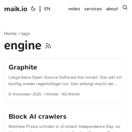
maik.io
|
s
EN
notes
services
about
Home
tags
»
engine
Graphite
Lange keine Open-Source-Software hier notiert. Das will ich
künftig wieder regelmäßiger tun. Den anfangt macht der
Grafikeditor »Graphite«. Graphite ist eine freie Software für
8. November 2025
· 1 Minute · 102 Wörter
Grafikbearbeitung. Sie unterstützt sowohl Vektor- als auch
Rastergrafiken und eignet sich auch für die Erstellung von
Animationen. Das Besondere an Graphite ist der nicht-
Block AI crawlers
destruktive Arbeitsablauf. Änderungen lassen sich jederzeit
anpassen, ohne das Original zu verändern. Die Bearbeitung
Matthew Prince schreibt in »Content Independence Day: no
erfolgt über ein nodebasiertes System, bei dem grafische