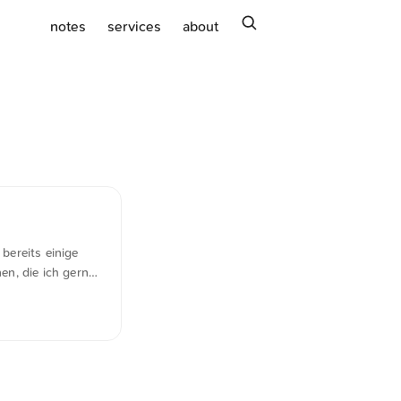
search
notes
services
about
bereits einige
n, die ich gerne
im Entdecken der
die Mischung
ie für die
 die Vielfalt des