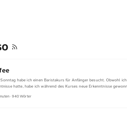
so
fee
onntag habe ich einen Baristakurs für Anfänger besucht. Obwohl ich 
ntnisse hatte, habe ich während des Kurses neue Erkenntnisse gewonne
ie Grundpfeiler der Liebe zum Kaffee sind Geduld und Leidenschaft. Be
inuten · 940 Wörter
mischung solltest du dir Zeit nehmen und hartnäckig bleiben, bis du 
e deinem persönlichen Geschmack entspricht. Nimm dir auch die Zeit, d
 guten Kaffees erforderlich ist. Es lohnt sich, Neues auszuprobieren, da
 das hinausgeht, was in Cafés üblicherweise angeboten wird. ...