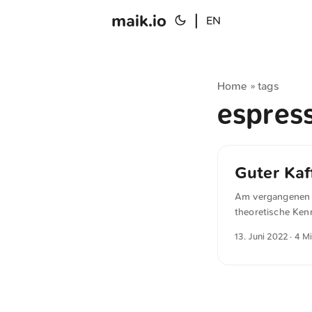
maik.io
|
EN
Home
tags
»
espres
Guter Kaf
Am vergangenen S
theoretische Ken
teilen möchte. D
13. Juni 2022
· 4 M
richtigen Bohnen
gefunden hast, di
Zubereitung eines
Kaffees weit über