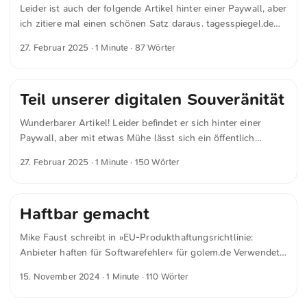
Leider ist auch der folgende Artikel hinter einer Paywall, aber
ich zitiere mal einen schönen Satz daraus. tagesspiegel.de
schreibt in »Cloud: Microsoft stellt EU-Datengrenze fertig -
27. Februar 2025
· 1 Minute · 87 Wörter
Tagesspiegel Background« Trotz regionaler Speicherung
können bestimmte sicherheitsrelevante Daten in
Ausnahmefällen mit globalen Schutzmaßnahmen übertragen
Teil unserer digitalen Souveränität
werden. Microsoft betont, dass man durch Verschlüsselung
und strenge Zugriffskontrollen höchste Sicherheitsstandards
Wunderbarer Artikel! Leider befindet er sich hinter einer
einhalte. Nur zur Klarstellung: Die globalen
Paywall, aber mit etwas Mühe lässt sich ein öffentlich
Schutzmaßnahmen werden von den USA definiert, aber
zugängliches Archiv finden. Friederike Moraht schreibt in
immerhin erfolgt das Abfließen der Daten verschlüsselt.
27. Februar 2025
· 1 Minute · 150 Wörter
»US-Drohungen: Bleibt die EU bei DSA und DMA
Souverän wäre das jedoch nur, wenn man mitentscheiden
standhaft?« für tagesspiegel.de Gegen diese Erzählung stellt
könnte oder zumindest darüber informiert würde.
sich Breton vehement: Es sei die freie Entscheidung der
Haftbar gemacht
Unternehmen, ob sie in der Europäischen Union Geschäfte
machen wollen. „Wir zwingen sie nicht, zu kommen. Wenn
Mike Faust schreibt in »EU-Produkthaftungsrichtlinie:
sie nicht wollen, ist das ihre Sache.“ Kein einziges Land
Anbieter haften für Softwarefehler« für golem.de Verwendet
außerhalb der EU könne beschließen, ein Gesetz außer Kraft
aber beispielsweise ein Drittanbieter Open-Source-
zu setzen, weil es ihm nicht gefällt. „So funktioniert das
15. November 2024
· 1 Minute · 110 Wörter
Komponenten im Rahmen seiner Geschäftstätigkeit, kann er
nicht. Wir erklären, was diese Regeln sind.“ ...
für dadurch entstandene Schäden haftbar gemacht werden.