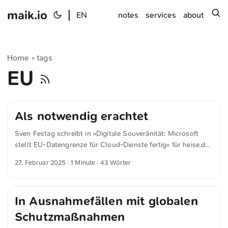
maik.io
|
s
EN
notes
services
about
Home
tags
»
EU
Als notwendig erachtet
Sven Festag schreibt in »Digitale Souveränität: Microsoft
stellt EU-Datengrenze für Cloud-Dienste fertig« für heise.de
Darüber hinaus behält sich der Konzern vor, Daten aus EU
27. Februar 2025
· 1 Minute · 43 Wörter
und EFTA in beliebige Rechenzentren weltweit zu
übertragen, wenn er es für die Untersuchung der
Cybersicherheit als notwendig erachtet.
In Ausnahmefällen mit globalen
Schutzmaßnahmen