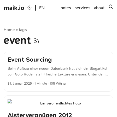
maik.io
|
s
EN
notes
services
about
Home
tags
»
event
Event Sourcing
Beim Aufbau einer neuen Datenbank hat sich ein Blogartikel
von Golo Roden als hilfreiche Lektüre erwiesen. Unter dem
Titel »Event Sourcing: Die bessere Art zu entwickeln?« bietet
31. Januar 2025
· 1 Minute · 105 Wörter
der Beitrag einen Überblick über das Konzept und dessen
Anwendungsmöglichkeiten. Letztlich fiel meine Wahl aber
bewusst gegen den Einsatz von Event Sourcing. Der Grund
dafür liegt in der relativ geringen Komplexität des geplanten
Inhaltes: Die Datenbank bleibt überschaubar, arbeitet schnell
Alstervergnügen 2012
und erfordert nur selten Änderungen. ...