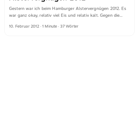
Gestern war ich beim Hamburger Alstervergnügen 2012. Es
war ganz okay, relativ viel Eis und relativ kalt. Gegen die
Kälte trank ich Glühwein. Seht ihr auf Bild 1 die Mundsburg-
10. Februar 2012
· 1 Minute · 37 Wörter
Tower im Hintergrund? Bis dahin sind wir gelaufen.
<
Webring
>