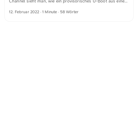
Channel sieht man, wie ein provisorisches U-Boot aus einer
IKEA-Schale und LEGO gebaut wird. Das Besondere an der
12. Februar 2022
· 1 Minute · 58 Wörter
Konstruktion ist, dass die Rotation der Motoren mithilfe von
Magneten durch das Glas übertragen wird. Zwar entsteht
dabei ein gewisser Reibungsverlust, dafür bleibt das Glas
jedoch zu 100 % wasserdicht.
https://www.youtube.com/channel/UClsFdM0HzTdF1JYoraQ0
aUw Wirklich toll.
<
Webring
>