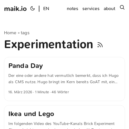
maik.io
|
s
EN
notes
services
about
Home
tags
»
Experimentation
Panda Day
Der eine oder andere hat vermutlich bemerkt, dass ich Hugo
als CMS nutze. Hugo bringt im Kern bereits GoAT mit, ein
ASCII-Tool für Diagramme. Damit lassen sich nicht nur
16. März 2026
· 1 Minute · 46 Wörter
klassische Schaubilder erstellen, sondern auch Pixel- oder
Dotgrafiken. Damit habe ich ein wenig experimentiert. Happy
Panda Day!
Ikea und Lego
Im folgenden Video des YouTube-Kanals Brick Experiment