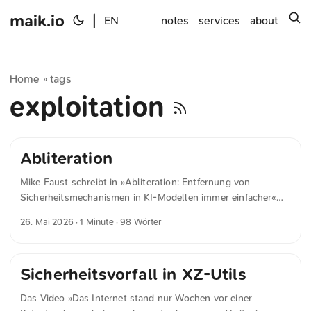
maik.io
|
s
EN
notes
services
about
Home
tags
»
exploitation
Abliteration
Mike Faust schreibt in »Abliteration: Entfernung von
Sicherheitsmechanismen in KI-Modellen immer einfacher«
für golem.de Mit Software-Tools lassen sich KI-Modelle so
26. Mai 2026
· 1 Minute · 98 Wörter
modifizieren, dass deren Sicherheitsvorkehrungen keine
Anwendung mehr finden (Abliteration). Dadurch lassen sich
Informationen über die Ausbreitung von Chlorgas, tödliche
Sicherheitsvorfall in XZ-Utils
Rizin-Dosierungen, Code zum Diebstahl von
Kreditkartendaten und Geschichten über Kindesmissbrauch
Das Video »Das Internet stand nur Wochen vor einer
erzeugen. Wie die Financial Times (FT) in Zusammenarbeit