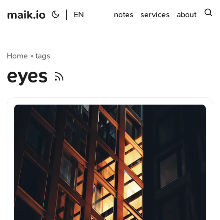
maik.io
|
s
EN
notes
services
about
Home
tags
»
eyes