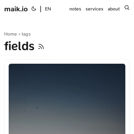
maik.io
|
s
EN
notes
services
about
Home
tags
»
fields