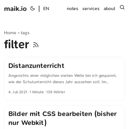
maik.io
|
s
EN
notes
services
about
Home
tags
»
filter
Distanzunterricht
Angesichts einer möglichen vierten Welle bin ich gespannt,
wie der Schulunterricht dieses Jahr aussehen soll. Im
zweiten Jahr der Pandemie haben wir weiterhin kein Konzept
4. Juli 2021
· 1 Minute · 139 Wörter
für digitale Bildung, keine geimpften Kinder und keine
Luftfilter. Folgende Passage habe ich in der Kolumne von
Jan Fleischhauer auf fokus.de gelesen. Man muss in der
Bilder mit CSS bearbeiten (bisher
Zeitung nur umblättern, um von der Ankündigung über die
Wiedereinführung des Wechselunterrichts zu dem Bericht
nur Webkit)
über die psychischen Probleme von Kindern und