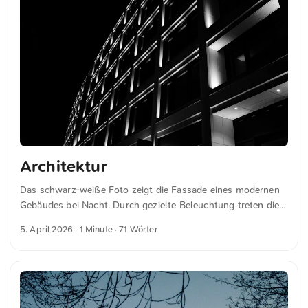
Architektur
Das schwarz-weiße Foto zeigt die Fassade eines modernen
Gebäudes bei Nacht. Durch gezielte Beleuchtung treten die
geometrischen Muster klar hervor. Das Spiel von Licht und
5. April 2026
· 1 Minute · 71 Wörter
Schatten betont die Struktur und Architektur des Baus und
verleiht dem Bild eine starke, klare Wirkung. Die reduzierte
Farbpalette unterstreicht die Formen und das Design ohne
Ablenkung. Dies und weitere Fotos kannst du kostenfrei und
in voller Auflösung auf unsplash.com runterladen. Hier geht