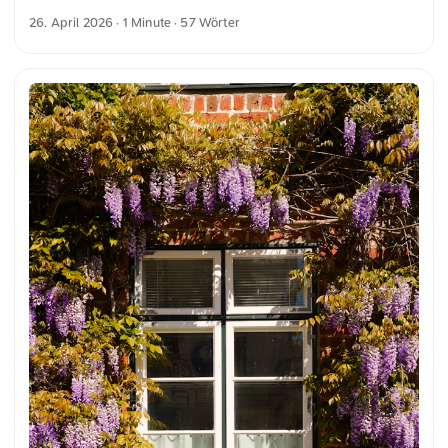
leuchtend blauen Himmel. Im Vordergrund sind bunte
26. April 2026
· 1 Minute · 57 Wörter
Blumen und üppiges Grün zu sehen, die der städtischen
Szene einen Hauch von Natur verleihen. Dies und weitere
Fotos kannst du kostenfrei und in voller Auflösung auf
unsplash.com runterladen. Hier geht es zum Foto