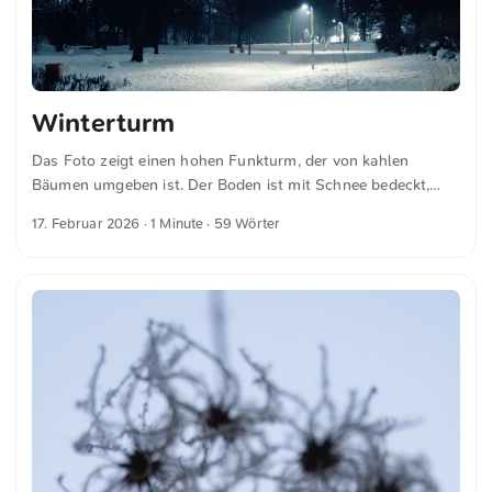
Winterturm
Das Foto zeigt einen hohen Funkturm, der von kahlen
Bäumen umgeben ist. Der Boden ist mit Schnee bedeckt,
was eine ruhige Winterstimmung erzeugt. Die
17. Februar 2026
· 1 Minute · 59 Wörter
Lichtverhältnisse wirken sanft und unterstreichen die
friedliche Atmosphäre. Der Turm ragt deutlich sichtbar im
Hintergrund empor. Dies und weitere Fotos kannst du
kostenfrei und in voller Auflösung auf unsplash.com
runterladen. Hier geht es zum Foto