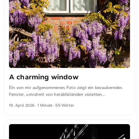
A charming window
Ein von mir aufgenommenes Foto zeigt ein bezauberndes
Fenster, umrahmt von herabfallenden violetten
Glyzinienblüten vor einer rustikalen Ziegelwand. Die
19. April 2026
· 1 Minute · 55 Wörter
lebendigen Blüten kontrastieren eindrucksvoll mit dem Grün
und dem Ziegel, wodurch eine malerische und einladende
Szene entsteht. Dies und weitere Fotos kannst du kostenfrei
und in voller Auflösung auf unsplash.com runterladen. Hier
geht es zum Foto