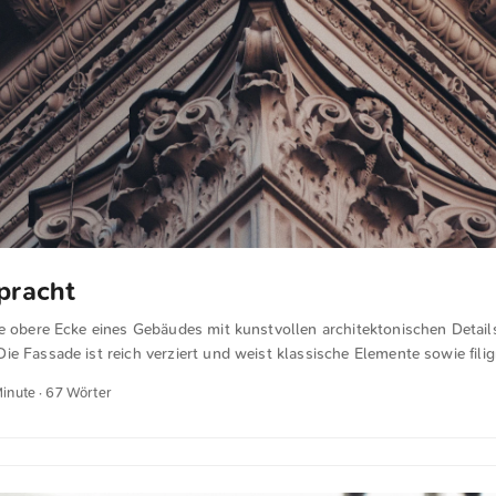
pracht
ie obere Ecke eines Gebäudes mit kunstvollen architektonischen Detail
e Fassade ist reich verziert und weist klassische Elemente sowie fili
d dekorative Muster auf. Die Aufnahme hebt die Feinheit der Gestaltun
Minute · 67 Wörter
ik historischer Baukunst zur Geltung. Dies und weitere Fotos kannst d
ung auf unsplash.com runterladen. Hier geht es zum Foto