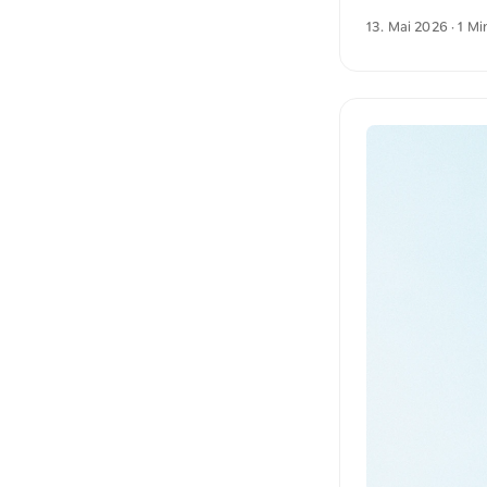
gut zu erkennen.
13. Mai 2026
· 1 Mi
eine ruhige Atmos
unsplash.com run