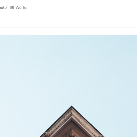
 Die Silhouette des Schiffes hebt sich deutlich vor dem Abendhimmel a
nute · 69 Wörter
phäre. Dies und weitere Fotos kannst du kostenfrei und in voller Auf
terladen. Hier geht es zum Foto