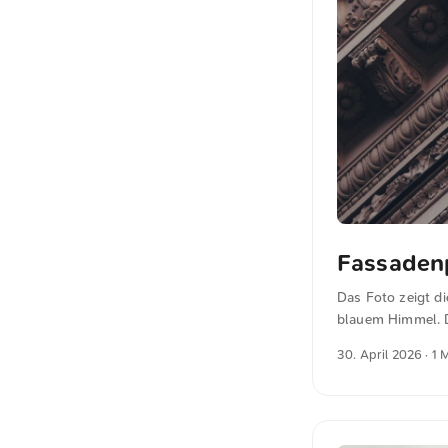
Fassaden
Das Foto zeigt d
blauem Himmel. Di
Schnitzereien un
30. April 2026
· 1 
bringt die Ästhet
in voller Auflös