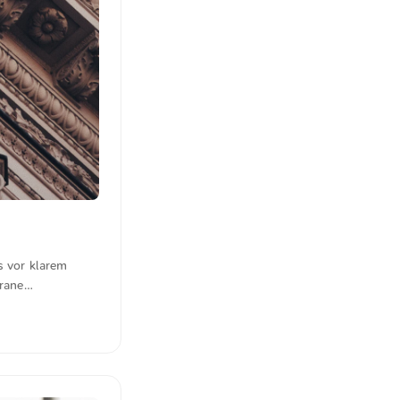
s vor klarem
grane
g hervor und
u kostenfrei und