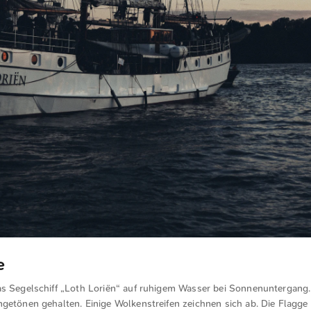
e
as Segelschiff „Loth Loriën“ auf ruhigem Wasser bei Sonnenuntergang.
getönen gehalten. Einige Wolkenstreifen zeichnen sich ab. Die Flagge