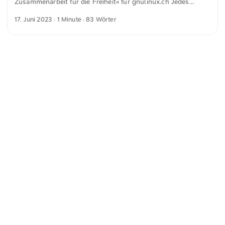
Zusammenarbeit für die Freiheit« für gnulinux.ch Jedes
BASH-Skript, jedes ach so kleine Feature, jedes
17. Juni 2023
· 1 Minute · 83 Wörter
Codeschnipsel, jedes Mini-Programm kann anderen
Menschen helfen. Reicht Features bei größeren Projekten
ein, wenn ihr euch schon an das Modifizieren macht. Was
euch nach Nischenbedürfnis aussieht, kann das versteckte
Highlight sein. Sprecht über Lösungen von Problemen, wenn
ihr welche gefunden habt. Was ein mal auftritt, kann auch
noch einmal auftreten, und was ein mal hilft, kann auch
abermals helfen. ...
<
Webring
>