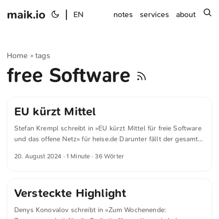
maik.io
|
s
EN
notes
services
about
Home
tags
»
free Software
EU kürzt Mittel
Stefan Krempl schreibt in »EU kürzt Mittel für freie Software
und das offene Netz​« für heise.de Darunter fällt der gesamte
Open-Source-Bereich inklusive der Entwicklung freier
20. August 2024
· 1 Minute · 36 Wörter
Software und offener Hardware sowie Open Data,
datenschutzfreundliche Technologien und Netzausrüstung.
Versteckte Highlight
Denys Konovalov schreibt in »Zum Wochenende: