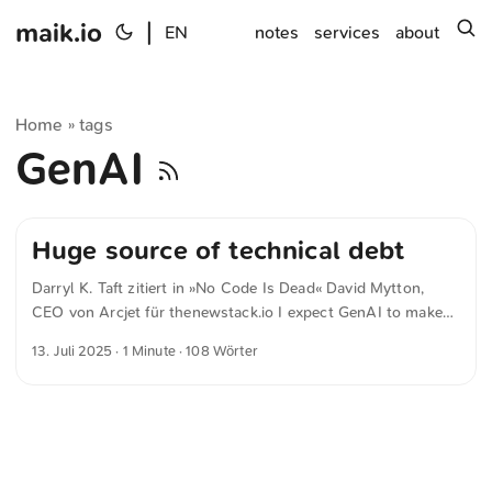
maik.io
|
s
EN
notes
services
about
Home
tags
»
GenAI
Huge source of technical debt
Darryl K. Taft zitiert in »No Code Is Dead« David Mytton,
CEO von Arcjet für thenewstack.io I expect GenAI to make
building these apps a lot faster and easier, but it’s still going
13. Juli 2025
· 1 Minute · 108 Wörter
to make a technical mess. Vibe coding internal apps is going
to be a huge source of technical debt in the coming years! In
der öffentlichen Verwaltung gilt Low-Code und No-Code oft
als Heilsbringer für den zunehmende Notwendigkeit zur
Automatisierung um den demographischen Wandel etwas
entgegen setzen zu können. Doch dieser Ansatz ist schon